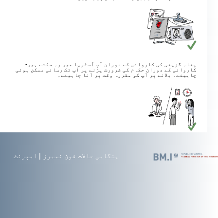
پناہ گزینی کی کاروائی کے دوران آپ آسٹریا میں رہ سکتے ہیں-
کاروائی کے دوران حکام کی ضرورت پڑنے پر آپ تک رسائی ممکن ہونی
چاہیئے۔ بلانے پر آپ کو مقررہ وقت پر آنا چاہیئے۔
ہنگامی حالات فون نمبرز
|
امپرنٹ