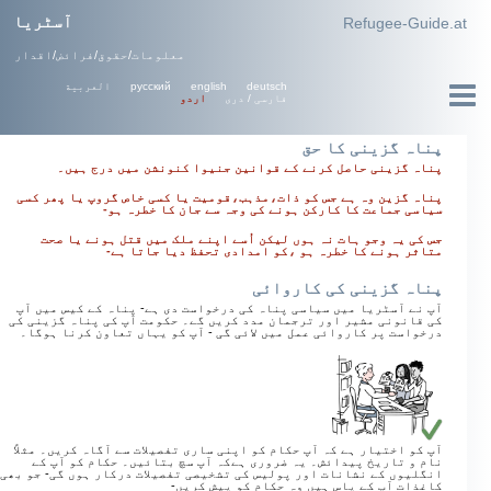
آسٹریا
Refugee-Guide.at
معلومات/حقوق/فرائض/اقدار
deutsch
english
русский
العربية
فارسی / دری
اردو
پناہ گزینی کا حق
پناہ گزینی حاصل کرنے کے قوانین جنیوا کنونشن میں درج ہیں۔
پناہ گزین وہ ہے جس کو ذات،مذہب،قومیت یا کسی خاص گروپ یا پھر کسی
سیاسی جماعت کا کارکن ہونے کی وجہ سے جان کا خطرہ ہو-
جس کی یہ وجو ہات نہ ہوں لیکن اُسے اپنے ملک میں قتل ہونے یا صحت
متاثر ہونے کا خطرہ ہو ،کو امدادی تحفظ دیا جاتا ہے-
پناہ گزینی کی کاروائی
آپ نے آسٹریا میں سیاسی پناہ کی درخواست دی ہے- پناہ کے کیس میں آپ
کی قانونی مشیر اور ترجمان مدد کریں گے۔ حکومت آپ کی پناہ گزینی کی
درخواست پر کاروائی عمل میں لائی گی - آپ کو یہاں تعاون کرنا ہوگا۔
آپ کو اختیار ہے کہ آپ حکام کو اپنی ساری تفصیلات سے آگاہ کریں۔ مثلاً
نام و تاریخ پیدائش۔ یہ ضروری ہےکہ آپ سچ بتائیں۔ حکام کو آپ کے
انگلیوں کے نشانات اور پولیس کی تشخیصی تفصیلات درکار ہوں گی- جو بھی
کاغذات آپ کے پاس ہیں وہ حکام کو پیش کریں-