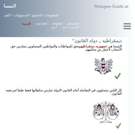
النمسا
Refugee-Guide.at
المعلومات / الحقوق / المسؤوليات / القيم
русский
english
deutsch
العربية
فارسی / دری
اردو
ديمقراطيه „ دوله القانون“
النمسا هي
جمهوريه ديمقراطيه
ويحق للمواطنات والمواطنين النمساويين ممارس حق
الانتخاب لاختيار من يحكمهم.
كل الناس متساوون في المعامله آمام القانون الدوله تمارس سلطاتها فقط طبقا لمرجعيه
القانون.